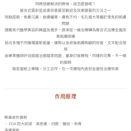
同時想要解決的時候，該怎麼辦呢？
複合式雷射是皮膚保養最受歡迎及效果顯著的方法之一
斑點痘疤、色素沉澱、皮膚蠟黃、膚色不均、毛孔粗大等屬於常見的肌膚
問題
隨著現代醫學美容的興盛及進步，逐漸從一機治療轉為複合式治療全面改
善肌膚困擾
結合多種不同機種雷射能量、優勢以及術後肌膚照顧的完善，交叉配合使
用
由專業醫師評估
﹑量身訂做療程，同樣的花費，不一樣
精確治療瞄準問題
的服務
取各雷射之專精，分工合作，在一次療程內達到全面性治療效果
作用原理
蜂巢皮秒雷射
． FDA 四大認證 黑色素、凹疤、皺紋、刺青
淨膚雷射