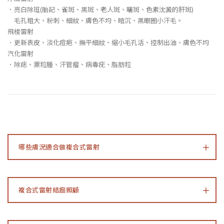
．亮白除班(胎記、雀斑、黑斑、老人斑、曬斑、色素沈澱的肝斑)
毛孔粗大、粉刺、細紋、膚色不均、暗沉、黑眼圈小汗毛。
飛梭雷射
．更新表皮、淡化痘疤、撫平細紋、縮小毛孔活、控制出油、膚色不均
汽化雷射
．除痣、粟粒腫、汗管瘤、病毒疣、脂肪粒
哪些膚況適合做複合式雷射
複合式雷射結痂照顧