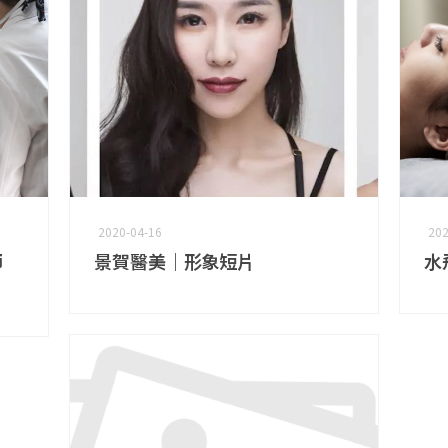
2020-04-16
202
師
景賀醫美｜形象短片
水