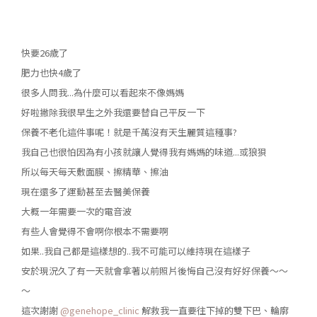
快要26歲了
肥力也快4歲了
很多人問我...為什麼可以看起來不像媽媽
好啦撇除我很早生之外我還要替自己平反一下
保養不老化這件事呢！就是千萬沒有天生麗質這種事?
我自己也很怕因為有小孩就讓人覺得我有媽媽的味道...或狼狽
所以每天每天敷面膜、擦精華、擦油
現在還多了運動甚至去醫美保養
大概一年需要一次的電音波
有些人會覺得不會啊你根本不需要啊
如果..我自己都是這樣想的..我不可能可以維持現在這樣子
安於現況久了有一天就會拿著以前照片後悔自己沒有好好保養～～
～
這次謝謝
@genehope_clinic
解救我一直要往下掉的雙下巴、輪廓