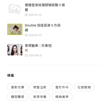
喬雅登長效凝膠玻尿酸 X 張
藝
2020-07-01
Double 倍提音波 X 方涵
緯
2020-07-01
景賀醫美｜形象短
片
2020-04-16
標籤
雷射光療
微整注射
整形外科
拉提緊緻
體態雕塑
景賀保養
精緻美學