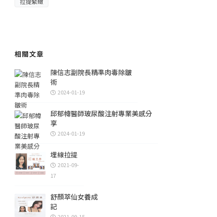
拉提緊緻
相關文章
陳信志副院長精準肉毒除皺
術
2024-01-19
邱郁幃醫師玻尿酸注射專業美感分
享
2024-01-19
埋線拉提
2021-09-
17
舒顏萃仙女養成
記
2021-09-15